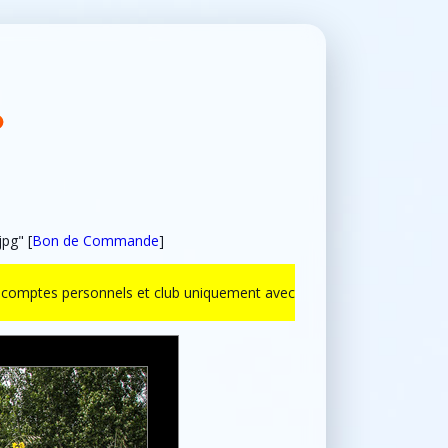
pg" [
Bon de Commande
]
ur comptes personnels et club uniquement avec