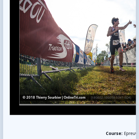
Course:
Epreuv