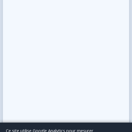
Le Blog
Publicité
Articles invités
Mentions Légales
Ce site utilise Google Analytics pour mesurer