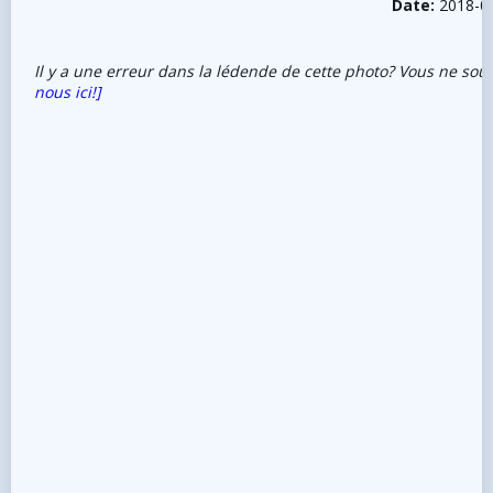
Date:
2018-0
Il y a une erreur dans la lédende de cette photo? Vous ne sou
nous ici!]