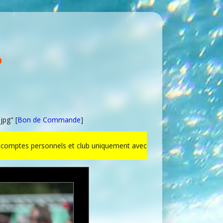
jpg" [
Bon de Commande
]
ur comptes personnels et club uniquement avec