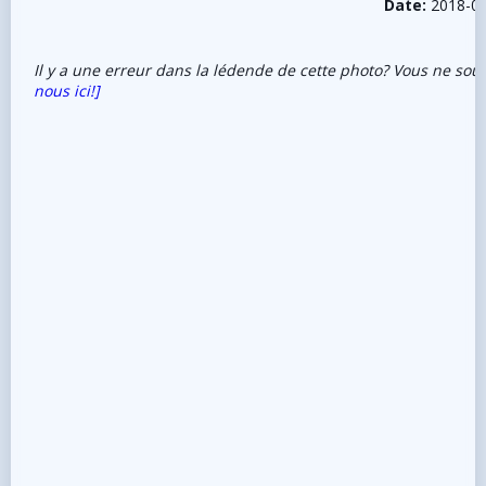
Date:
2018-0
Il y a une erreur dans la lédende de cette photo? Vous ne sou
nous ici!]