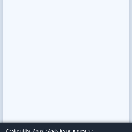
Le Blog
Publicité
Articles invités
Mentions Légales
Ce site utilise Google Analytics pour mesurer