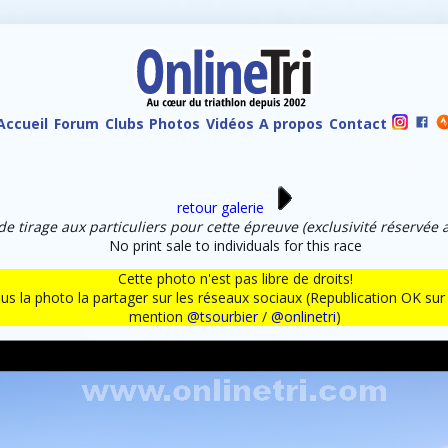
Accueil
Forum
Clubs
Photos
Vidéos
A propos
Contact
retour galerie
de tirage aux particuliers pour cette épreuve (exclusivité réservée 
No print sale to individuals for this race
Cette photo n'est pas libre de droits!
ous la photo la partager sur les réseaux sociaux (Republication OK s
mention
@tsourbier
/
@onlinetri
)