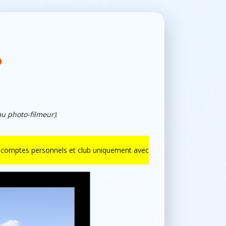
au photo-filmeur)
.
ur comptes personnels et club uniquement avec