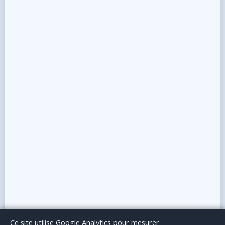
Le Blog
Publicité
Articles invités
Mentions Légales
Ce site utilise Google Analytics pour mesurer