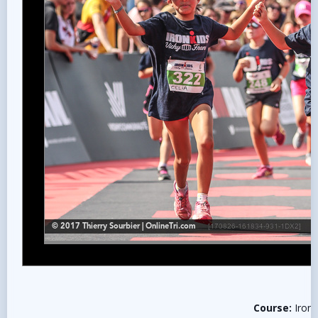
Course:
Iron