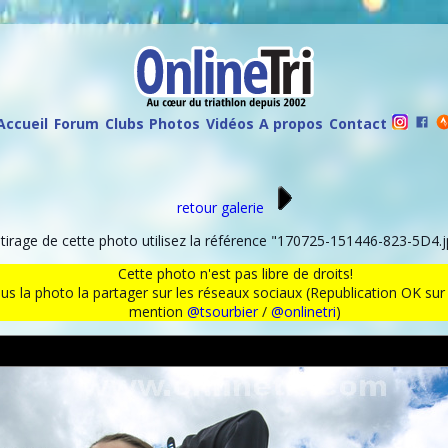
Accueil
Forum
Clubs
Photos
Vidéos
A propos
Contact
retour galerie
rage de cette photo utilisez la référence "170725-151446-823-5D4.j
Cette photo n'est pas libre de droits!
ous la photo la partager sur les réseaux sociaux (Republication OK s
mention
@tsourbier
/
@onlinetri
)