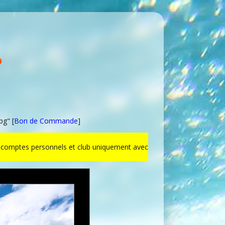
pg" [
Bon de Commande
]
ur comptes personnels et club uniquement avec