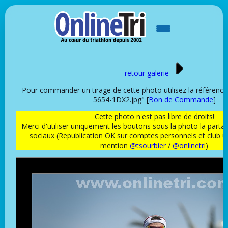
retour galerie
Pour commander un tirage de cette photo utilisez la référen
5654-1DX2.jpg" [
Bon de Commande
]
Cette photo n'est pas libre de droits!
Merci d'utiliser uniquement les boutons sous la photo la partag
sociaux (Republication OK sur comptes personnels et club 
mention
@tsourbier
/
@onlinetri
)