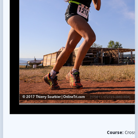
Course:
CrossT