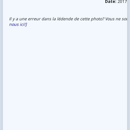
Date:
2017-
Il y a une erreur dans la lédende de cette photo? Vous ne sou
nous ici!]