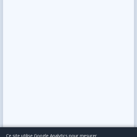
Le Blog
Publicité
Articles invités
Mentions Légales
Ce site utilise Google Analytics pour mesurer