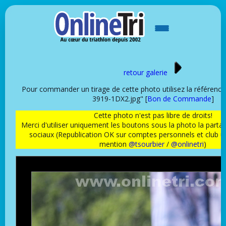
retour galerie
Pour commander un tirage de cette photo utilisez la référen
3919-1DX2.jpg" [
Bon de Commande
]
Cette photo n'est pas libre de droits!
Merci d'utiliser uniquement les boutons sous la photo la partag
sociaux (Republication OK sur comptes personnels et club 
mention
@tsourbier
/
@onlinetri
)