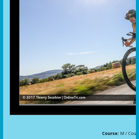
Course:
M / Cour