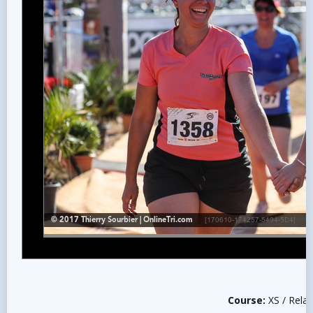
Course:
XS / Relai