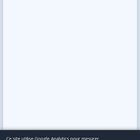
Le Blog
Publicité
Articles invités
Mentions Légales
Ce site utilise Google Analytics pour mesurer