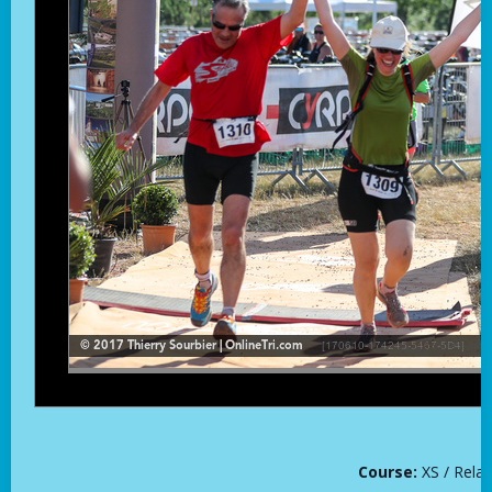
Course:
XS / Relai