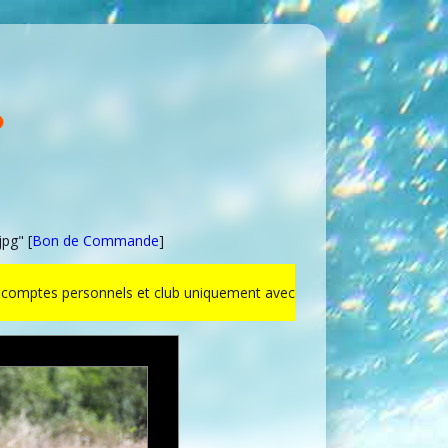
pg" [
Bon de Commande
]
ur comptes personnels et club uniquement avec