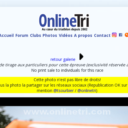
Accueil
Forum
Clubs
Photos
Vidéos
A propos
Contact
retour galerie
de tirage aux particuliers pour cette épreuve (exclusivité réservée 
No print sale to individuals for this race
Cette photo n'est pas libre de droits!
ous la photo la partager sur les réseaux sociaux (Republication OK s
mention
@tsourbier
/
@onlinetri
)