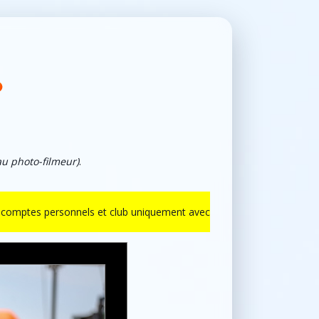
au photo-filmeur)
.
ur comptes personnels et club uniquement avec