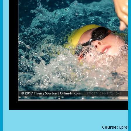
Course:
Epreu