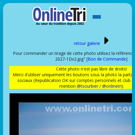
retour galerie
Pour commander un tirage de cette photo utilisez la référen
2027-1Dx2.jpg" [
Bon de Commande
]
Cette photo n'est pas libre de droits!
Merci d'utiliser uniquement les boutons sous la photo la partag
sociaux (Republication OK sur comptes personnels et club 
mention
@tsourbier
/
@onlinetri
)