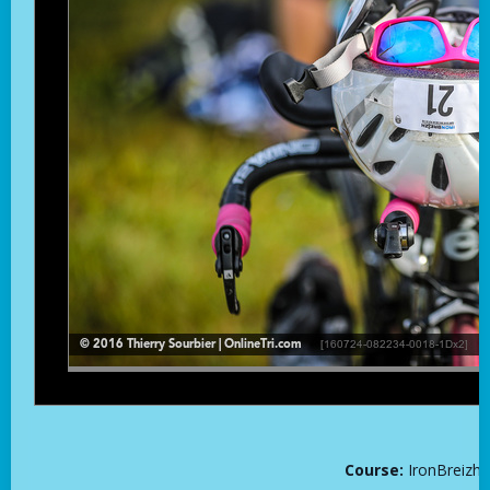
Course:
IronBreizh (