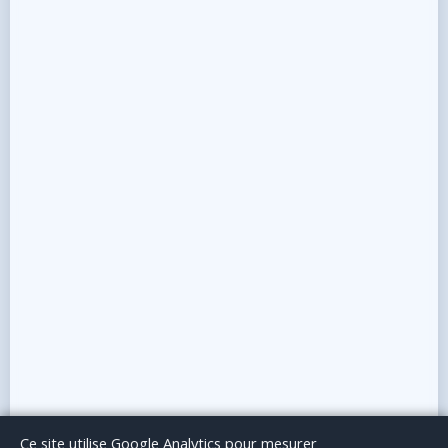
Le Blog
Publicité
Articles invités
Mentions Légales
Ce site utilise Google Analytics pour mesurer