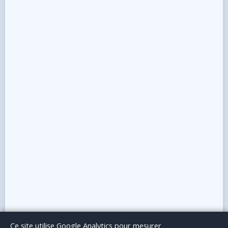
Le Blog
Publicité
Articles invités
Mentions Légales
Ce site utilise Google Analytics pour mesurer