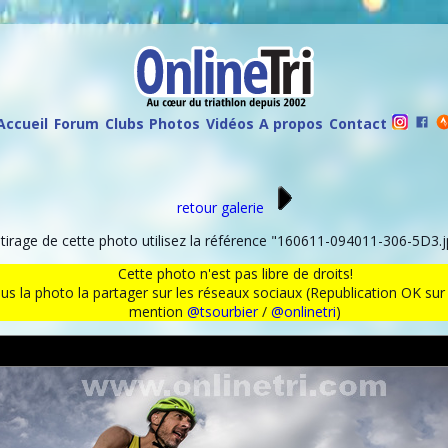
Accueil
Forum
Clubs
Photos
Vidéos
A propos
Contact
retour galerie
rage de cette photo utilisez la référence "160611-094011-306-5D3.j
Cette photo n'est pas libre de droits!
ous la photo la partager sur les réseaux sociaux (Republication OK s
mention
@tsourbier
/
@onlinetri
)