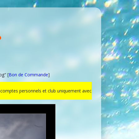
pg" [
Bon de Commande
]
ur comptes personnels et club uniquement avec