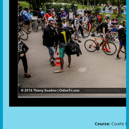
Course:
Courte D