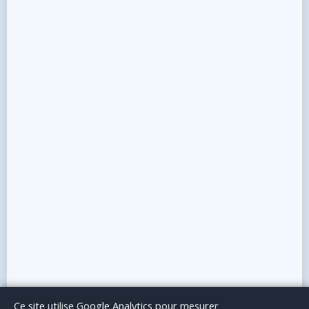
Le Blog
Publicité
Articles invités
Mentions Légales
Ce site utilise Google Analytics pour mesurer