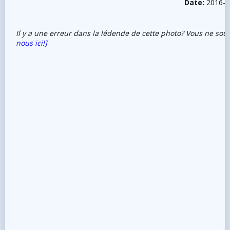
Date:
2016-0
Il y a une erreur dans la lédende de cette photo? Vous ne sou
nous ici!]