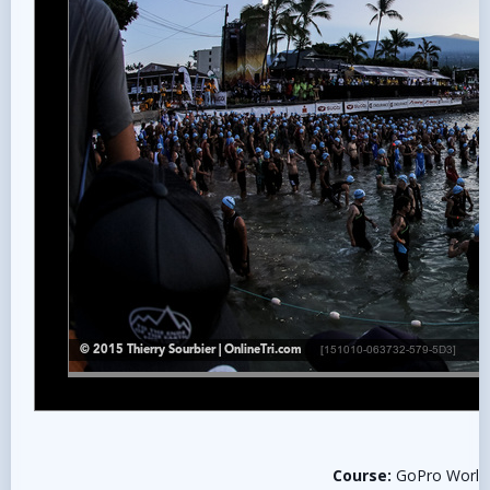
Course:
GoPro World