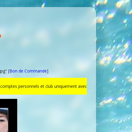
pg" [
Bon de Commande
]
ur comptes personnels et club uniquement avec