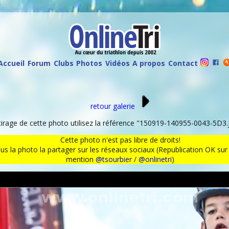
Accueil
Forum
Clubs
Photos
Vidéos
A propos
Contact
retour galerie
rage de cette photo utilisez la référence "150919-140955-0043-5D3.j
Cette photo n'est pas libre de droits!
ous la photo la partager sur les réseaux sociaux (Republication OK s
mention
@tsourbier
/
@onlinetri
)