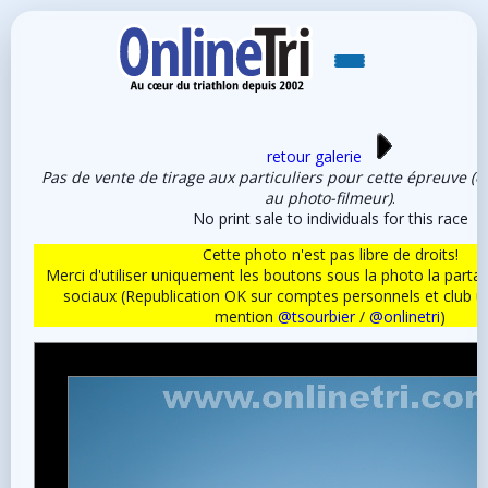
retour galerie
Pas de vente de tirage aux particuliers pour cette épreuve (e
au photo-filmeur)
.
No print sale to individuals for this race
Cette photo n'est pas libre de droits!
Merci d'utiliser uniquement les boutons sous la photo la partag
sociaux (Republication OK sur comptes personnels et club 
mention
@tsourbier
/
@onlinetri
)