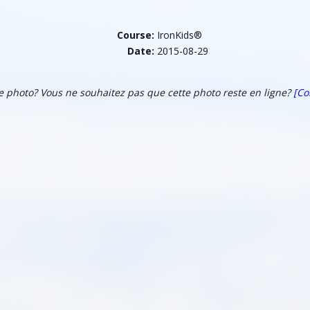
Course:
IronKids®
Date:
2015-08-29
te photo? Vous ne souhaitez pas que cette photo reste en ligne?
[Co