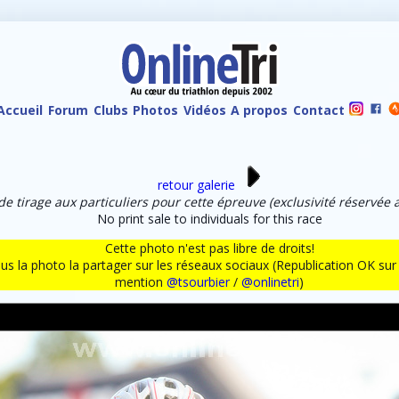
Accueil
Forum
Clubs
Photos
Vidéos
A propos
Contact
retour galerie
de tirage aux particuliers pour cette épreuve (exclusivité réservée 
No print sale to individuals for this race
Cette photo n'est pas libre de droits!
ous la photo la partager sur les réseaux sociaux (Republication OK s
mention
@tsourbier
/
@onlinetri
)