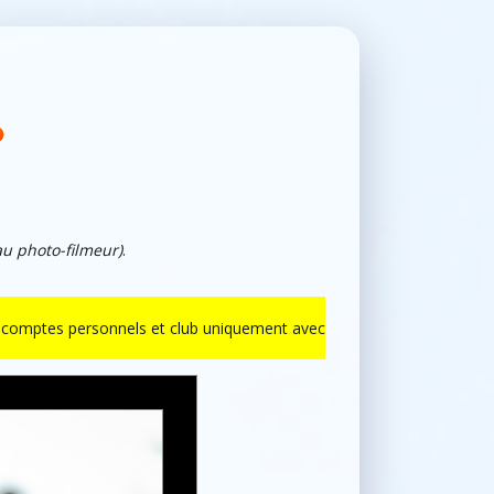
au photo-filmeur)
.
ur comptes personnels et club uniquement avec