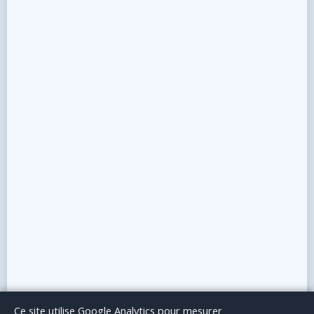
Le Blog
Publicité
Articles invités
Mentions Légales
Ce site utilise Google Analytics pour mesurer