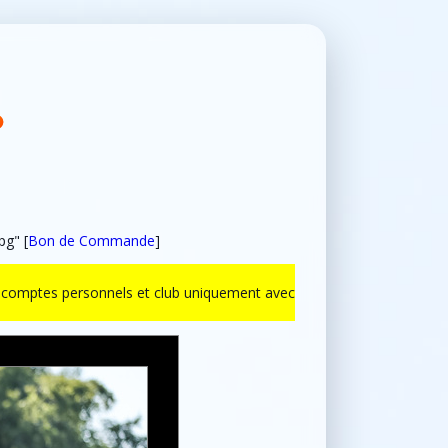
pg" [
Bon de Commande
]
ur comptes personnels et club uniquement avec