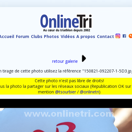
Accueil
Forum
Clubs
Photos
Vidéos
A propos
Contact
retour galerie
irage de cette photo utilisez la référence "150821-092207-1-5D3.jpg
Cette photo n'est pas libre de droits!
ous la photo la partager sur les réseaux sociaux (Republication OK s
mention
@tsourbier
/
@onlinetri
)