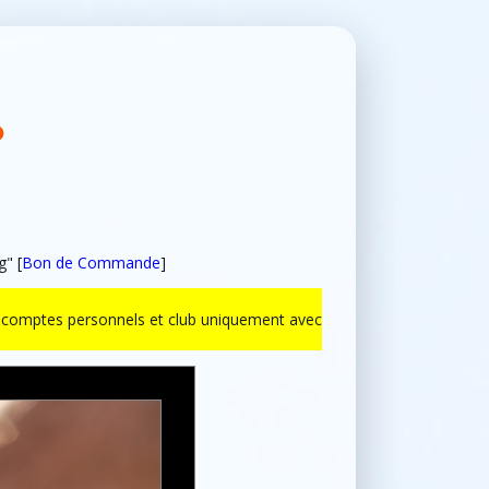
" [
Bon de Commande
]
ur comptes personnels et club uniquement avec