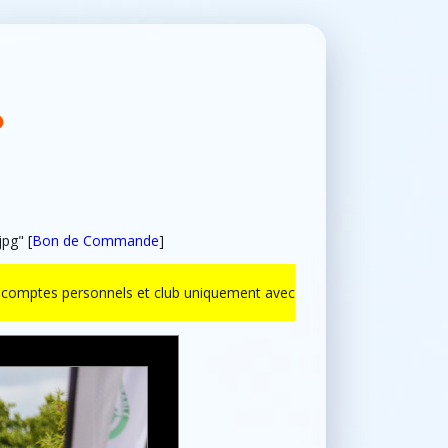
pg" [
Bon de Commande
]
ur comptes personnels et club uniquement avec