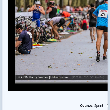
Course:
Sprint - N