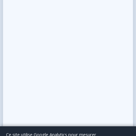
Le Blog
Publicité
Articles invités
Mentions Légales
Ce site utilise Google Analytics pour mesurer