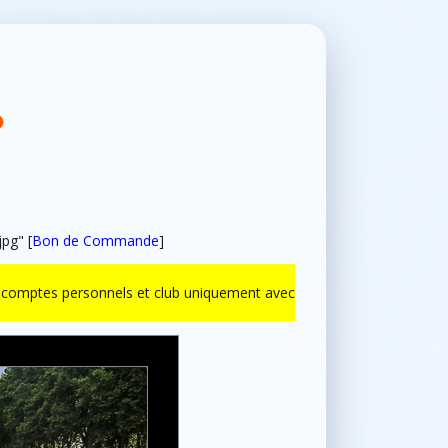
pg" [
Bon de Commande
]
ur comptes personnels et club uniquement avec