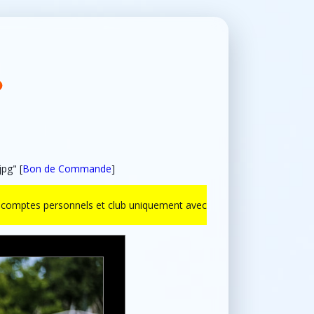
pg" [
Bon de Commande
]
ur comptes personnels et club uniquement avec