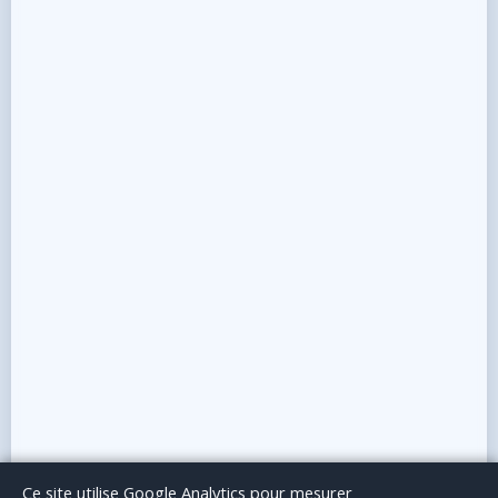
Le Blog
Publicité
Articles invités
Mentions Légales
Ce site utilise Google Analytics pour mesurer