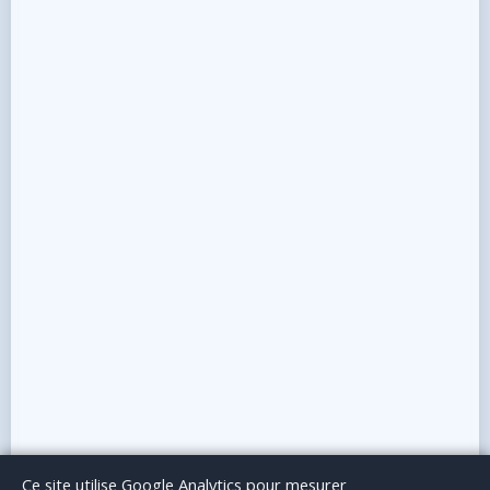
Le Blog
Publicité
Articles invités
Mentions Légales
Ce site utilise Google Analytics pour mesurer