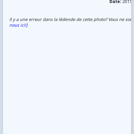
Date:
2015-
Il y a une erreur dans la lédende de cette photo? Vous ne sou
nous ici!]