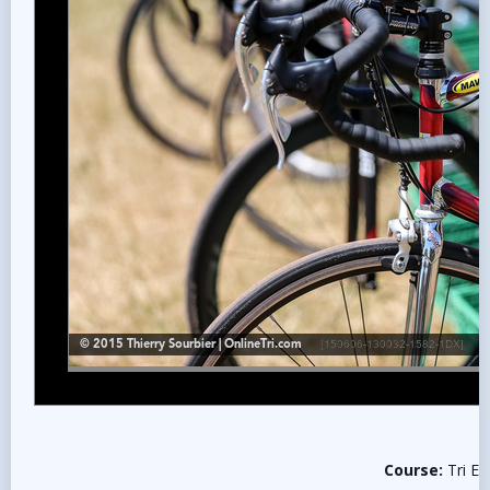
Course:
Tri En