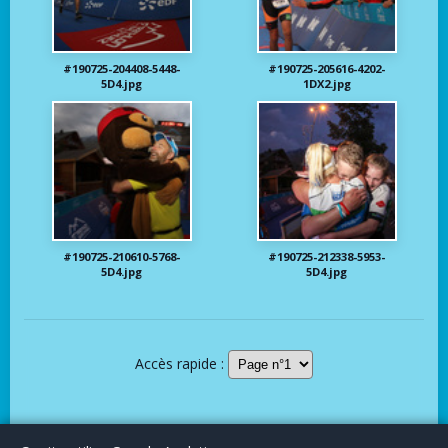
#190725-204408-5448-
#190725-205616-4202-
5D4.jpg
1DX2.jpg
#190725-210610-5768-
#190725-212338-5953-
5D4.jpg
5D4.jpg
Accès rapide :