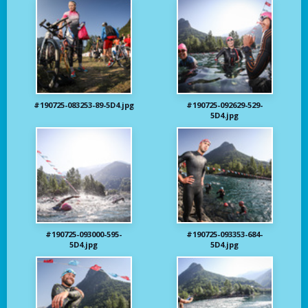
#190725-083253-89-5D4.jpg
#190725-092629-529-
5D4.jpg
#190725-093000-595-
#190725-093353-684-
5D4.jpg
5D4.jpg