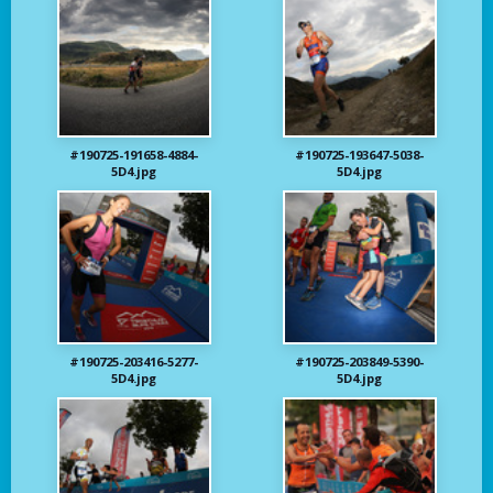
#190725-191658-4884-
#190725-193647-5038-
5D4.jpg
5D4.jpg
#190725-203416-5277-
#190725-203849-5390-
5D4.jpg
5D4.jpg