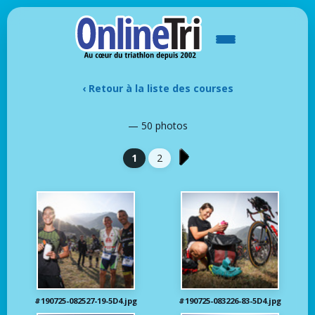
‹ Retour à la liste des courses
— 50 photos
1
2
#190725-082527-19-5D4.jpg
#190725-083226-83-5D4.jpg