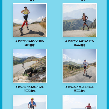
#190725-144258-3480-
#190725-144435-1757-
5D4.jpg
1DX2.jpg
#190725-144708-1824-
#190725-145057-1853-
1DX2.jpg
1DX2.jpg