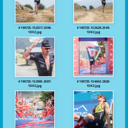
#190725-152337-2398-
#190725-152628-2549-
1DX2.jpg
1DX2.jpg
#190725-152905-2587-
#190725-154602-2828-
1DX2.jpg
1DX2.jpg