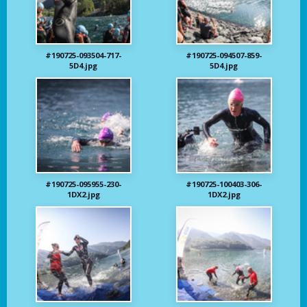
#190725-093504-717-
#190725-094507-859-
5D4.jpg
5D4.jpg
#190725-095955-230-
#190725-100403-306-
1DX2.jpg
1DX2.jpg