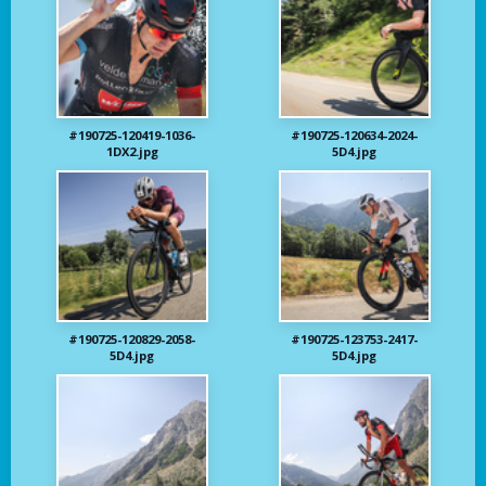
#190725-120419-1036-
#190725-120634-2024-
1DX2.jpg
5D4.jpg
#190725-120829-2058-
#190725-123753-2417-
5D4.jpg
5D4.jpg