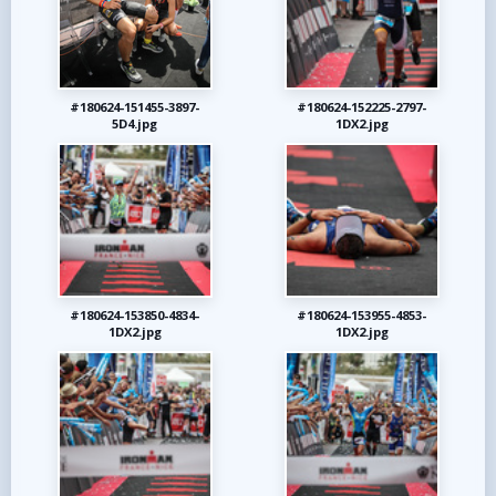
#180624-151455-3897-
#180624-152225-2797-
5D4.jpg
1DX2.jpg
#180624-153850-4834-
#180624-153955-4853-
1DX2.jpg
1DX2.jpg