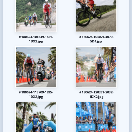
#180624-101849-1461-
#180624-103021-3079-
1DX2.jpg
5D4.jpg
#180624-115709-1835-
#180624-120331-2032-
1DX2.jpg
1DX2.jpg