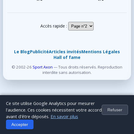
Accès rapide :
Le Blog
Publicité
Articles invités
Mentions Légales
Hall of fame
© 2002-26
Sport Axon
— Tous droits réservés. Reproduction
interdite sans autorisation.
Ce site utilise Google Analytics pour mesurer
l'audience. Ces cookies nécessitent votre accord
Refuser
avant d'être déposés.
En savoir plus
Accepter