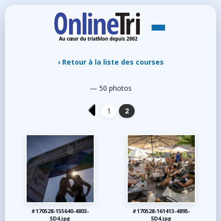
‹ Retour à la liste des courses
— 50 photos
1
2
#170528-155640-4803-
#170528-161413-4895-
5D4.jpg
5D4.jpg