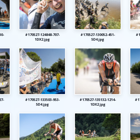
30-
#170527-124848-707-
#170527-130052-451-
#1
1DX2.jpg
5D4.jpg
27-
#170527-133503-953-
#170527-135132-1214-
#1
5D4.jpg
1DX2.jpg