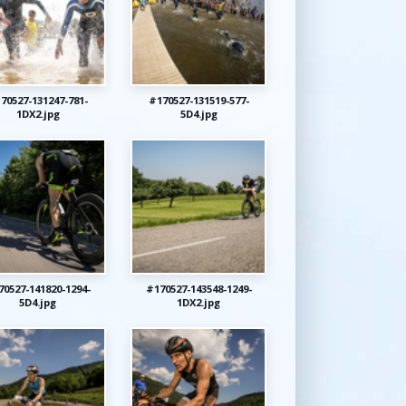
70527-131247-781-
#170527-131519-577-
1DX2.jpg
5D4.jpg
70527-141820-1294-
#170527-143548-1249-
5D4.jpg
1DX2.jpg