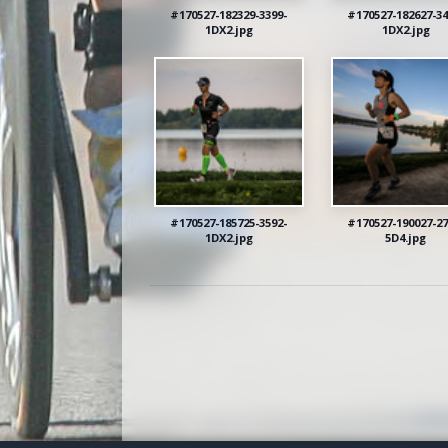
#170527-182329-3399-
#170527-182627-34
1DX2.jpg
1DX2.jpg
#170527-185725-3592-
#170527-190027-27
1DX2.jpg
5D4.jpg