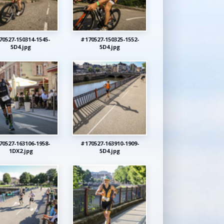
70527-150314-1545-
#170527-150325-1552-
5D4.jpg
5D4.jpg
70527-163106-1958-
#170527-163910-1909-
1DX2.jpg
5D4.jpg