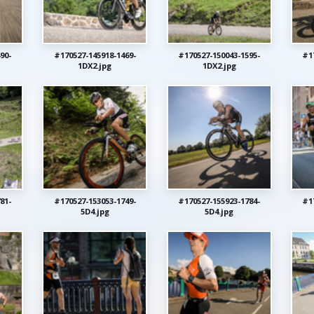
90-
#170527-145918-1469-
#170527-150043-1595-
#1
1DX2.jpg
1DX2.jpg
81-
#170527-153053-1749-
#170527-155923-1784-
#1
5D4.jpg
5D4.jpg