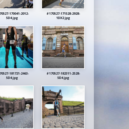
70527-170041-2012-
#170527-171528-2928-
5D4.jpg
1DX2.jpg
70527-181721-2463-
#170527-182311-2528-
5D4.jpg
5D4.jpg