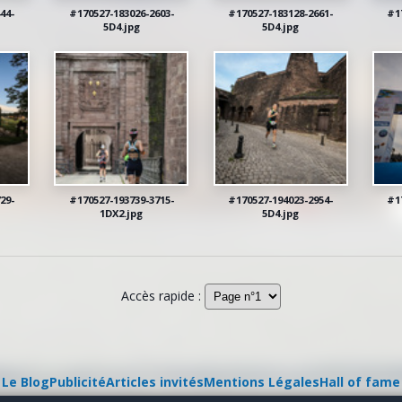
44-
#170527-183026-2603-
#170527-183128-2661-
#1
5D4.jpg
5D4.jpg
29-
#170527-193739-3715-
#170527-194023-2954-
#1
1DX2.jpg
5D4.jpg
Accès rapide :
Le Blog
Publicité
Articles invités
Mentions Légales
Hall of fame