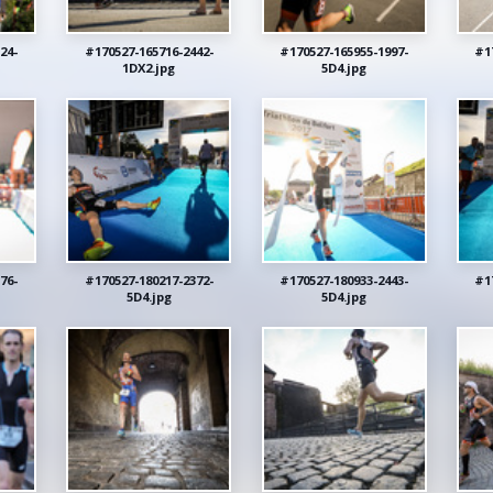
24-
#170527-165716-2442-
#170527-165955-1997-
#1
1DX2.jpg
5D4.jpg
76-
#170527-180217-2372-
#170527-180933-2443-
#1
5D4.jpg
5D4.jpg