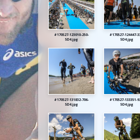
#170527-123010-250-
#170527-124447-3
5D4.jpg
5D4.jpg
#170527-131832-706-
#170527-133351-9
5D4.jpg
5D4.jpg