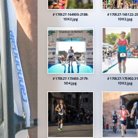
#170527-164930-2188-
#170527-165122-23
1DX2.jpg
1DX2.jpg
#170527-173655-2179-
#170527-175902-31
5D4.jpg
1DX2.jpg