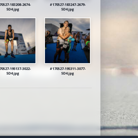
70527-183208-2674-
#170527-183247-2679-
5D4.jpg
5D4.jpg
70527-195137-3022-
#170527-195311-3077-
5D4.jpg
5D4.jpg