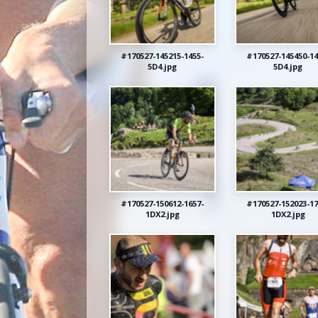
#170527-145215-1455-
#170527-145450-14
5D4.jpg
5D4.jpg
#170527-150612-1657-
#170527-152023-17
1DX2.jpg
1DX2.jpg