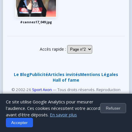
#cannes17_049.jpg
Accès rapide :
Le Blog
Publicité
Articles invités
Mentions Légales
Hall of fame
© 2002-26
Sport Axon
— Tous droits réservés. Reproduction
interdite sans autorisation.
Ce site utilise Google Analytics pour mesurer
l'audience. Ces cookies nécessitent votre accord
Refuser
avant d'être déposés.
En savoir plus
Accepter