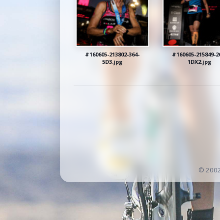
#160605-213802-364-
#160605-215849-2
5D3.jpg
1DX2.jpg
© 200