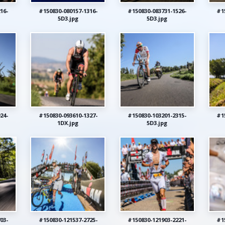
16-
#150830-080157-1316-
#150830-083731-1526-
#1
5D3.jpg
5D3.jpg
24-
#150830-093610-1327-
#150830-103201-2315-
#1
1DX.jpg
5D3.jpg
03-
#150830-121537-2725-
#150830-121903-2221-
#1