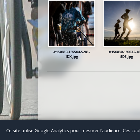
#150830-185504-5285-
#150830-190532-46
1DX.jpg
5D3.jpg
© 200
Ce site utilise Google Analytics pour mesurer l'audience. Ces co