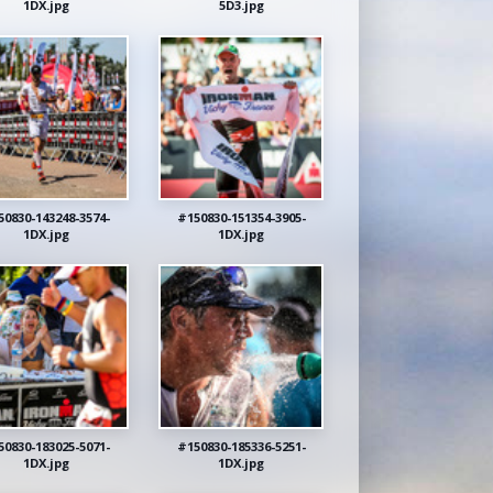
1DX.jpg
5D3.jpg
50830-143248-3574-
#150830-151354-3905-
1DX.jpg
1DX.jpg
50830-183025-5071-
#150830-185336-5251-
1DX.jpg
1DX.jpg