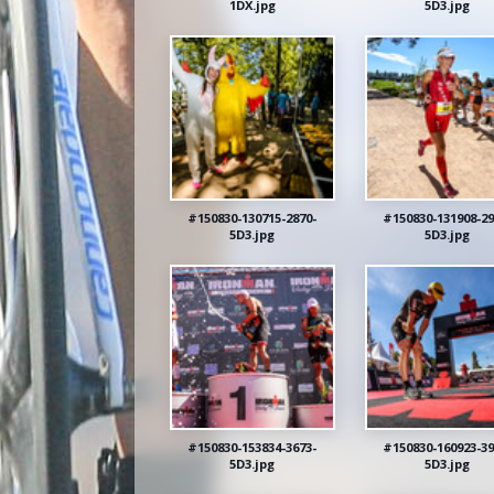
1DX.jpg
5D3.jpg
#150830-130715-2870-
#150830-131908-29
5D3.jpg
5D3.jpg
#150830-153834-3673-
#150830-160923-39
5D3.jpg
5D3.jpg