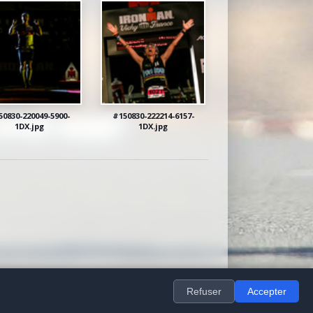
50830-220049-5900-
#150830-222214-6157-
1DX.jpg
1DX.jpg
isation.
Refuser
Accepter