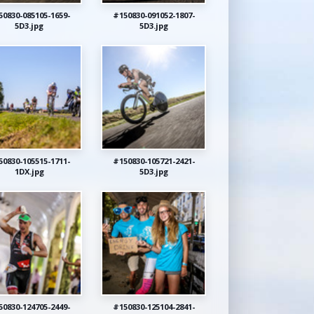
50830-085105-1659-
#150830-091052-1807-
5D3.jpg
5D3.jpg
50830-105515-1711-
#150830-105721-2421-
1DX.jpg
5D3.jpg
50830-124705-2449-
#150830-125104-2841-