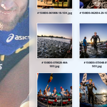
#150830-061808-18-1DX.jpg
#150830-062034-20-1
#150830-070028-464-
#150830-073048-8
5D3.jpg
5D3.jpg