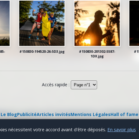
85-
#150830-194520-26-5D3.jpg
#150830-201302-5587-
#1
1DX.jpg
Accès rapide :
Le Blog
Publicité
Articles invités
Mentions Légales
Hall of fame
2-26
Sport Axon
— Tous droits réservés. Reproduction interdite sans autor
okies nécessitent votre accord avant d'être déposés.
En savoir plus