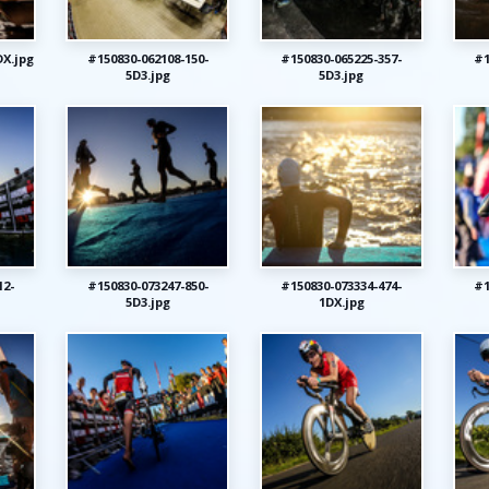
DX.jpg
#150830-062108-150-
#150830-065225-357-
#1
5D3.jpg
5D3.jpg
12-
#150830-073247-850-
#150830-073334-474-
#1
5D3.jpg
1DX.jpg