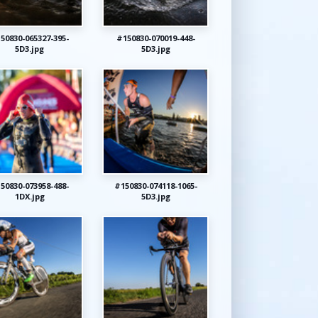
50830-065327-395-
#150830-070019-448-
5D3.jpg
5D3.jpg
50830-073958-488-
#150830-074118-1065-
1DX.jpg
5D3.jpg