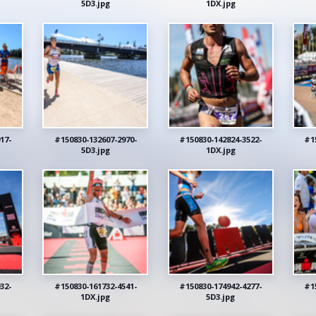
5D3.jpg
1DX.jpg
17-
#150830-132607-2970-
#150830-142824-3522-
#1
5D3.jpg
1DX.jpg
32-
#150830-161732-4541-
#150830-174942-4277-
#1
1DX.jpg
5D3.jpg