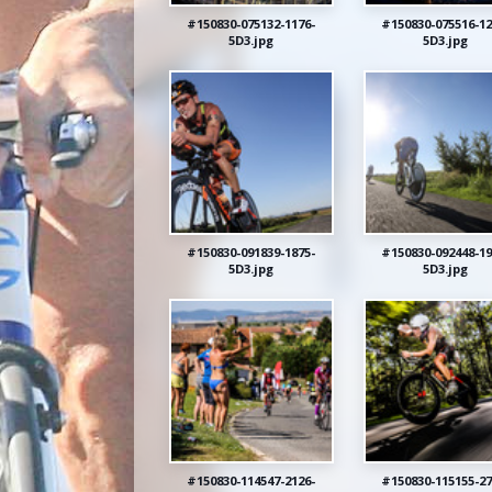
#150830-075132-1176-
#150830-075516-12
5D3.jpg
5D3.jpg
#150830-091839-1875-
#150830-092448-19
5D3.jpg
5D3.jpg
#150830-114547-2126-
#150830-115155-27