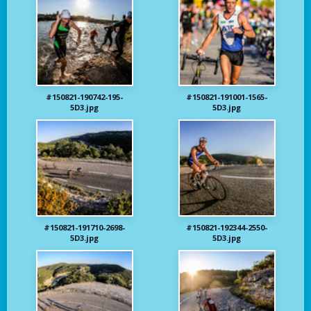
#150821-190742-195-
#150821-191001-1565-
5D3.jpg
5D3.jpg
#150821-191710-2698-
#150821-192344-2550-
5D3.jpg
5D3.jpg