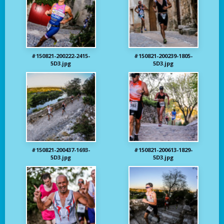
#150821-200222-2415-
#150821-200239-1805-
5D3.jpg
5D3.jpg
#150821-200437-1693-
#150821-200613-1829-
5D3.jpg
5D3.jpg