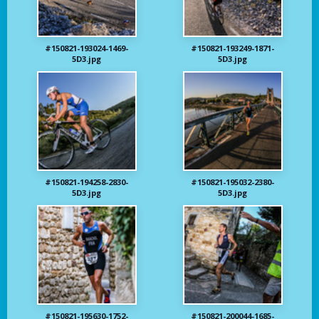
#150821-193024-1469-
#150821-193249-1871-
5D3.jpg
5D3.jpg
#150821-194258-2830-
#150821-195032-2380-
5D3.jpg
5D3.jpg
#150821-195630-1752-
#150821-200044-1685-