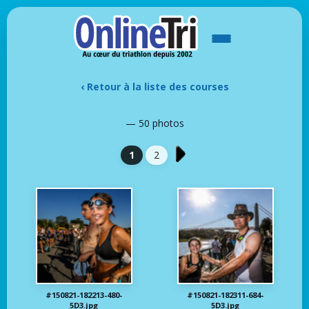
‹ Retour à la liste des courses
— 50 photos
1
2
#150821-182213-480-
#150821-182311-684-
5D3.jpg
5D3.jpg